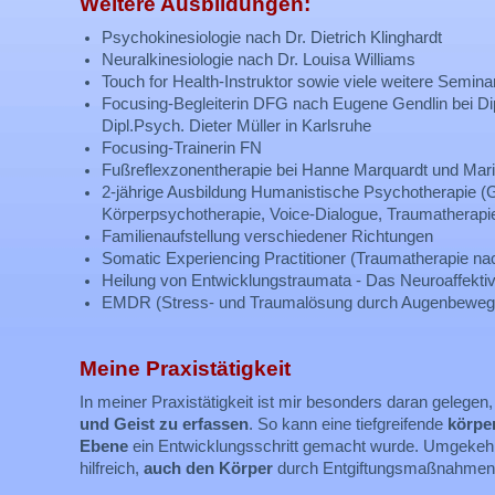
Weitere Ausbildungen:
Psychokinesiologie nach Dr. Dietrich Klinghardt
Neuralkinesiologie nach Dr. Louisa Williams
Touch for Health-Instruktor sowie viele weitere Seminar
Focusing-Begleiterin DFG nach Eugene Gendlin bei Di
Dipl.Psych. Dieter Müller in Karlsruhe
Focusing-Trainerin FN
Fußreflexzonentherapie bei Hanne Marquardt und Mar
2-jährige Ausbildung Humanistische Psychotherapie (Ge
Körperpsychotherapie, Voice-Dialogue, Traumatherapie
Familienaufstellung verschiedener Richtungen
Somatic Experiencing Practitioner (Traumatherapie na
Heilung von Entwicklungstraumata - Das Neuroaffekt
EMDR (Stress- und Traumalösung durch Augenbewegung
Meine Praxistätigkeit
In meiner Praxistätigkeit ist mir besonders daran gelegen
und Geist zu erfassen
. So kann eine tiefgreifende
körpe
Ebene
ein Entwicklungsschritt gemacht wurde. Umgekehrt
hilfreich,
auch den Körper
durch Entgiftungsmaßnahmen 